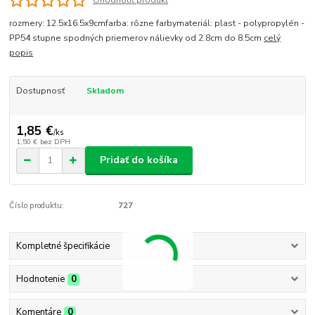
Ohodnotiť produkt
rozmery: 12.5x16.5x9cmfarba: rôzne farbymateriál: plast - polypropylén -
PP54 stupne spodných priemerov nálievky od 2.8cm do 8.5cm
celý
popis
Dostupnosť
Skladom
1,85 €
/
ks
1,50 €
bez DPH
Pridať do košíka
Číslo produktu:
727
Kompletné špecifikácie
Hodnotenie
0
Komentáre
0