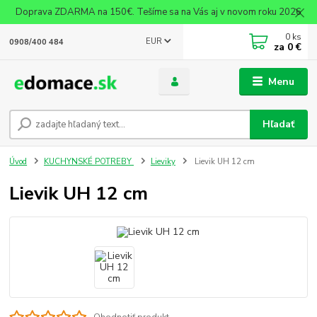
Doprava ZDARMA na 150€. Tešíme sa na Vás aj v novom roku 2026
0
ks
EUR
0908/400 484
za
0 €
Menu
Hľadať
Úvod
KUCHYNSKÉ POTREBY
Lieviky
Lievik UH 12 cm
Lievik UH 12 cm