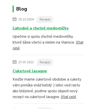
Blog
25.10.2024
Recepty
Ľahodné a chutné medovníčky
Upečme si spolu chutné medovníčky,
ktoré ľúbia všetci a nielen na Vianoce.
čítať
celé
27.07.2023
Recepty
Cuketové lasagne
Keďže mame cuketové obdobie a cukety
vám ponúka snáď každý :) lebo veď rastu
ako bláznivé, poďme spolu objaviť nový
recept na cuketové lasagne.
čítať celé