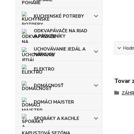
KUCHYNSKÉ POTREBY
ODKVAPÁVAČE NA RIAD
A PRÍBORNÍKY
Hodn
UCHOVÁVANIE JEDÁL A
NÁPOJOV
ELEKTRO
Tovar 
DOMÁCNOSŤ
ZÁH
DOMÁCI MAJSTER
SPORÁKY A KACHLE
KAPUSTOVÁ SEZÓNA