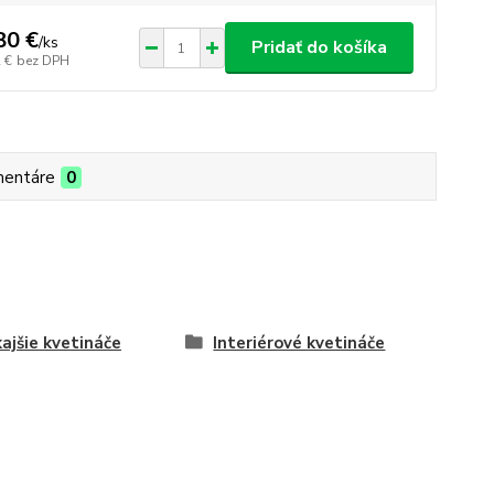
80 €
/
ks
Pridať do košíka
 €
bez DPH
entáre
0
ajšie kvetináče
Interiérové kvetináče