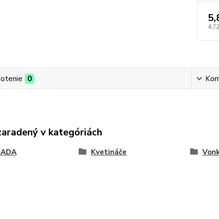
5,
4,72
otenie
0
Kom
zaradený v kategóriách
RADA
Kvetináče
Vonk