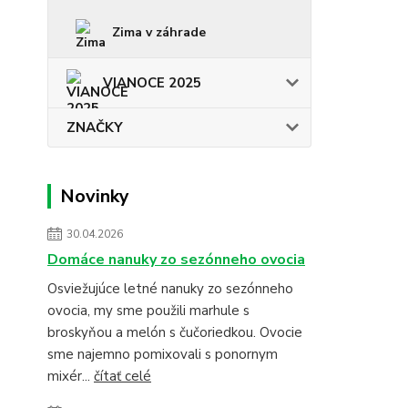
Zima v záhrade
VIANOCE 2025
ZNAČKY
Novinky
30.04.2026
Domáce nanuky zo sezónneho ovocia
Osviežujúce letné nanuky zo sezónneho
ovocia, my sme použili marhule s
broskyňou a melón s čučoriedkou. Ovocie
sme najemno pomixovali s ponornym
mixér...
čítať celé