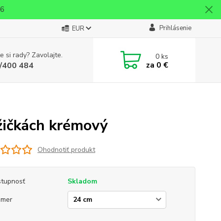
26
Prihlásenie
EUR
e si rady? Zavolajte.
0
ks
za
0 €
/400 484
žičkách krémový
Ohodnotiť produkt
tupnosť
Skladom
emer