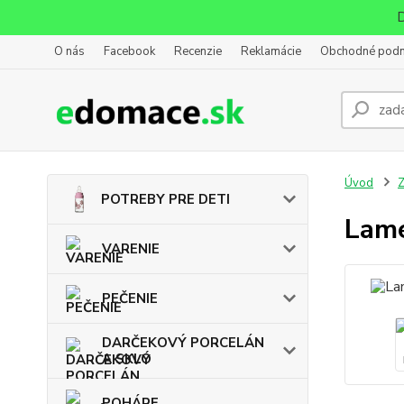
D
O nás
Facebook
Recenzie
Reklamácie
Obchodné pod
Úvod
POTREBY PRE DETI
Lame
VARENIE
PEČENIE
DARČEKOVÝ PORCELÁN
A SKLO
POHÁRE