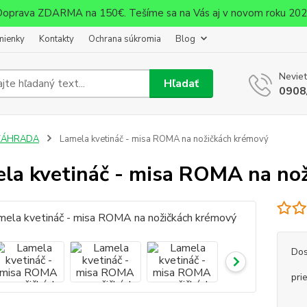
oprava ZDARMA na 150€. Tešíme sa na Vás aj v novom roku 20
mienky
Kontakty
Ochrana súkromia
Blog
Neviet
Hľadať
0908
ZÁHRADA
Lamela kvetináč - misa ROMA na nožičkách krémový
la kvetináč - misa ROMA na no
Dos
pri