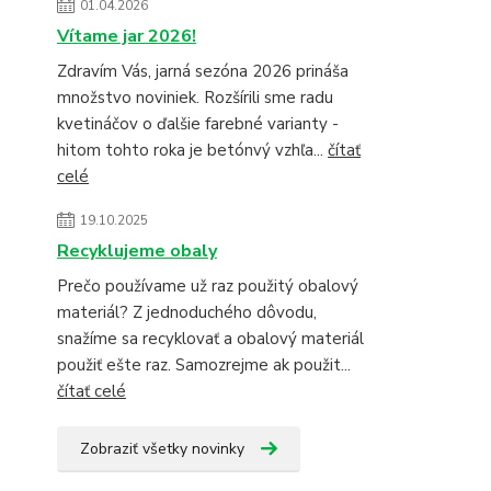
01.04.2026
Vítame jar 2026!
Zdravím Vás, jarná sezóna 2026 prináša
množstvo noviniek. Rozšírili sme radu
kvetináčov o ďalšie farebné varianty -
hitom tohto roka je betónvý vzhľa...
čítať
celé
19.10.2025
Recyklujeme obaly
Prečo používame už raz použitý obalový
materiál? Z jednoduchého dôvodu,
snažíme sa recyklovať a obalový materiál
použiť ešte raz. Samozrejme ak použit...
čítať celé
Zobraziť všetky novinky