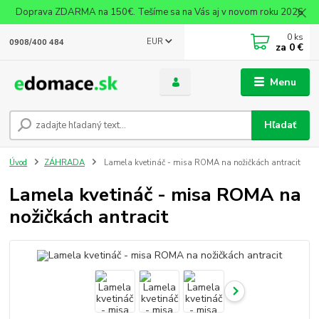
Doprava ZDARMA na 150€. Tešíme sa na Vás aj v novom roku 2026
0
ks
EUR
0908/400 484
za
0 €
Menu
Hľadať
Úvod
ZÁHRADA
Lamela kvetináč - misa ROMA na nožičkách antracit
Lamela kvetináč - misa ROMA na
nožičkách antracit