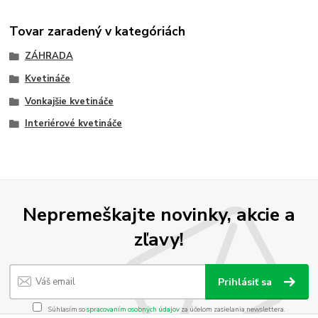
Tovar zaradený v kategóriách
ZÁHRADA
Kvetináče
Vonkajšie kvetináče
Interiérové kvetináče
Nepremeškajte novinky, akcie a
zľavy!
Prihlásiť sa
Súhlasím so
spracovaním osobných údajov
za účelom zasielania newslettera.