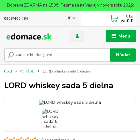
Doprava ZDARMA na 150€. Tešíme sa na Vás aj v novom roku 2026
0
ks
EUR
0908/400 484
za
0 €
Menu
Hľadať
Úvod
POHÁRE
LORD whiskey sada 5 dielna
LORD whiskey sada 5 dielna