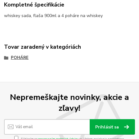
Kompletné špecifikácie
whiskey sada, flaša 900ml a 4 poháre na whiskey
Tovar zaradený v kategóriách
POHÁRE
Nepremeškajte novinky, akcie a
zľavy!
Prihlásiť sa
Súhlasím so
spracovaním osobných údajov
za účelom zasielania newslettera.