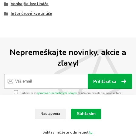
Vonkajšie kvetináče
Interiérové kvetináče
Nepremeškajte novinky, akcie a
zľavy!
Prihlásiť sa
Súhlasím so
spracovaním osobných údajov
za účelom zasielania newslettera.
Môžete sa kedykoľvek odhlásiť. Zasielame raz za 14 dní.
Súhlasím
Nastavenia
Vytvorené na
Eshop-rychlo.sk
https://www.heureka.sk/direct/dotaznik/export-review.php?
Súhlas môžete odmietnuť
tu
.