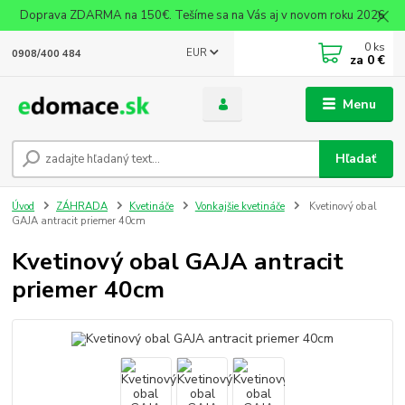
Doprava ZDARMA na 150€. Tešíme sa na Vás aj v novom roku 2026
0
ks
EUR
0908/400 484
za
0 €
Menu
Hľadať
Úvod
ZÁHRADA
Kvetináče
Vonkajšie kvetináče
Kvetinový obal
GAJA antracit priemer 40cm
Kvetinový obal GAJA antracit
priemer 40cm