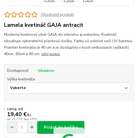
Ohodnotiť produkt
Lamela kvetináč GAJA antracit
Moderný kvetinový obal GAJA do interiéru aj exteriéru. Kvetináč
obsahuje vyberateľnú plastovú vložku. Farby sú odolné voči UV žiareniu.
Priemer kvetináča je 40 cm a je dostuplný v troch veľkostiach (výškach)
40cm, 60cm a 80 cm
celý popis
Dostupnosť
Skladom
Výška kvetináča
cena od
19,40 €
/
ks
od
15,77 €
bez DPH
Pridať do košíka