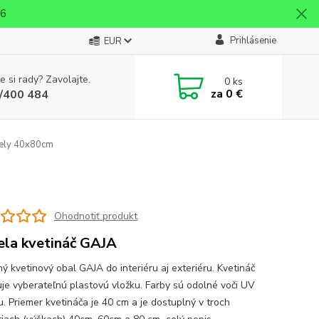
26
Prihlásenie
EUR
e si rady? Zavolajte.
0
ks
za
0 €
/400 484
iely 40x80cm
Ohodnotiť produkt
la kvetináč GAJA
ý kvetinový obal GAJA do interiéru aj exteriéru. Kvetináč
je vyberateľnú plastovú vložku. Farby sú odolné voči UV
u. Priemer kvetináča je 40 cm a je dostuplný v troch