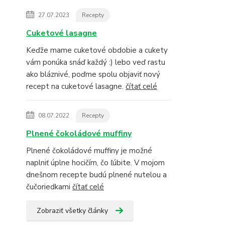
27.07.2023
Recepty
Cuketové lasagne
Keďže mame cuketové obdobie a cukety
vám ponúka snáď každý :) lebo veď rastu
ako bláznivé, poďme spolu objaviť nový
recept na cuketové lasagne.
čítať celé
08.07.2022
Recepty
Plnené čokoládové muffiny
Plnené čokoládové muffiny je možné
naplniť úplne hocičím, čo ľúbite. V mojom
dnešnom recepte budú plnené nutelou a
čučoriedkami
čítať celé
Zobraziť všetky články