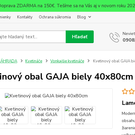
oprava ZDARMA na 150€. Tešíme sa na Vás aj v novom roku 20
mienky
Kontakty
Ochrana súkromia
Blog
Neviet
Hľadať
0908
ZÁHRADA
Kvetináče
Vonkajšie kvetináče
Kvetinový obal GAJA b
inový obal GAJA biely 40x80cm
Lame
Modern
obsahu
žiareni