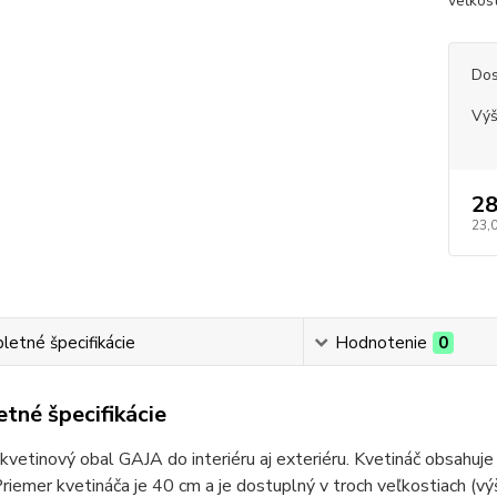
veľkos
Dos
Výš
28
23,
etné špecifikácie
Hodnotenie
0
tné špecifikácie
vetinový obal GAJA do interiéru aj exteriéru. Kvetináč obsahuje
 Priemer kvetináča je 40 cm a je dostuplný v troch veľkostiach 