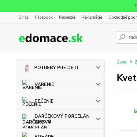
D
O nás
Facebook
Recenzie
Reklamácie
Obchodné pod
Úvod
POTREBY PRE DETI
Kvet
VARENIE
PEČENIE
DARČEKOVÝ PORCELÁN
A SKLO
POHÁRE