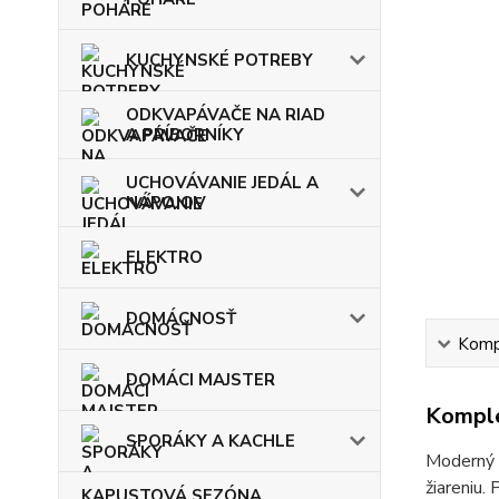
KUCHYNSKÉ POTREBY
ODKVAPÁVAČE NA RIAD
A PRÍBORNÍKY
UCHOVÁVANIE JEDÁL A
NÁPOJOV
ELEKTRO
DOMÁCNOSŤ
Kompl
DOMÁCI MAJSTER
Komple
SPORÁKY A KACHLE
Moderný k
žiareniu.
KAPUSTOVÁ SEZÓNA