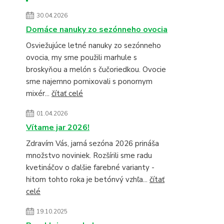
30.04.2026
Domáce nanuky zo sezónneho ovocia
Osviežujúce letné nanuky zo sezónneho
ovocia, my sme použili marhule s
broskyňou a melón s čučoriedkou. Ovocie
sme najemno pomixovali s ponornym
mixér...
čítať celé
01.04.2026
Vítame jar 2026!
Zdravím Vás, jarná sezóna 2026 prináša
množstvo noviniek. Rozšírili sme radu
kvetináčov o ďalšie farebné varianty -
hitom tohto roka je betónvý vzhľa...
čítať
celé
19.10.2025