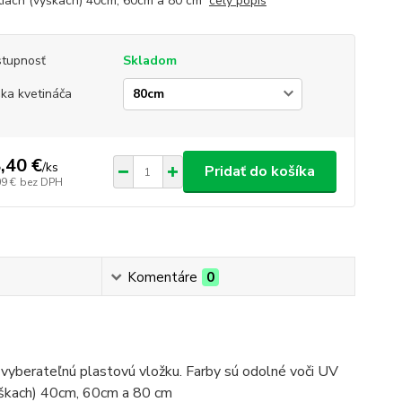
tiach (výškach) 40cm, 60cm a 80 cm
celý popis
tupnosť
Skladom
ka kvetináča
,40 €
/
ks
Pridať do košíka
09 €
bez DPH
Komentáre
0
 vyberateľnú plastovú vložku. Farby sú odolné voči UV
(výškach) 40cm, 60cm a 80 cm