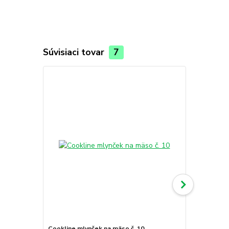
Súvisiaci tovar
7
Cookline mlynček na mäso č. 10
Cookline ml