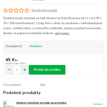
Ohodnotiť produkt
Tradičný český mlynček na mak Jihokov na šrób Rozmery (d x š x v):175 ×
70 × 250 mmHmotnost: 1,0 kg Telo a drvič sú vyrobené z nehrdzavejúcej
ocele, ostatné diely z ocelového materiálu, plastu a pryže.K pracovenj
doske se pripevní úchytným šróbom.
celý popis
Dostupnosť
Skladom
45 €
/
ks
36,59 €
bez DPH
Pridať do košíka
Číslo produktu:
321
Podobné produkty
Jihokov mlynček na mak na prísavku
Skladom