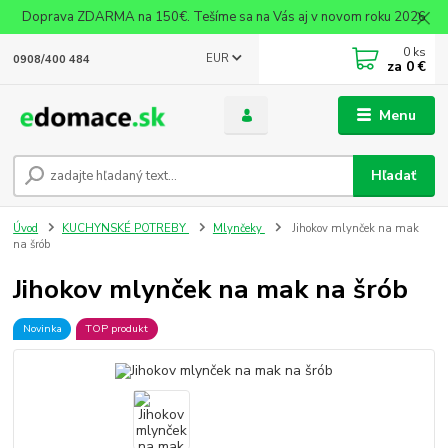
Doprava ZDARMA na 150€. Tešíme sa na Vás aj v novom roku 2026
0
ks
EUR
0908/400 484
za
0 €
Menu
Hľadať
Úvod
KUCHYNSKÉ POTREBY
Mlynčeky
Jihokov mlynček na mak
na šrób
Jihokov mlynček na mak na šrób
Novinka
TOP produkt