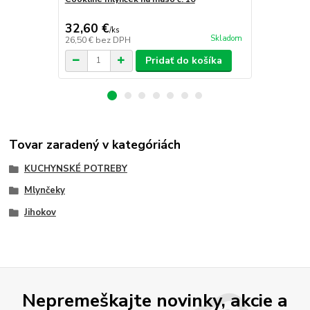
32,60 €
21 €
/
ks
/
ks
Skladom
26,50 €
bez DPH
17,07 €
bez 
Pridať do košíka
Tovar zaradený v kategóriách
KUCHYNSKÉ POTREBY
Mlynčeky
Jihokov
Nepremeškajte novinky, akcie a