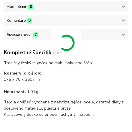
Hodnotenie
0
Komentáre
0
Súvisiaci tovar
7
Kompletné špecifikácie
Tradičný český mlynček na mak Jihokov na šrób
Rozmery (d x š x v):
175 × 70 × 250 mm
Hmotnost:
1,0 kg
Telo a drvič sú vyrobené z nehrdzavejúcej ocele, ostatné diely z
ocelového materiálu, plastu a pryže.
K pracovenj doske se pripevní úchytným šróbom.