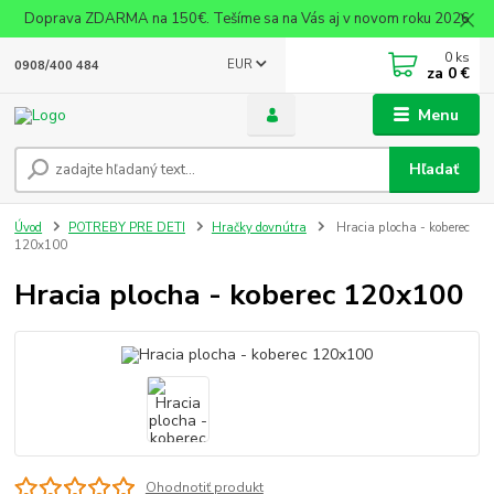
Doprava ZDARMA na 150€. Tešíme sa na Vás aj v novom roku 2026
0
ks
EUR
0908/400 484
za
0 €
Menu
Hľadať
Úvod
POTREBY PRE DETI
Hračky dovnútra
Hracia plocha - koberec
120x100
Hracia plocha - koberec 120x100
Ohodnotiť produkt