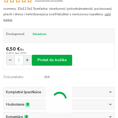
Ohodnotiť produkt
rozmery: 32x12.5x1.5cmfarba: strieborná / prírodnámateriál: pocínovaný
plech / drevo / nehrdzavejúca oceľHaluškár s nerezovou lopatkou.
celý
popis
Dostupnosť
Skladom
6,50 €
/
ks
5,28 €
bez DPH
Pridať do košíka
Číslo produktu:
315
Kompletné špecifikácie
Hodnotenie
0
Komentáre
0