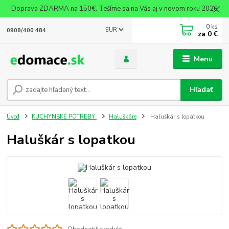
Doprava ZDARMA na 150€. Tešíme sa na Vás aj v novom roku 2026
0
ks
EUR
0908/400 484
za
0 €
Menu
Hľadať
Úvod
KUCHYNSKÉ POTREBY
Haluškáre
Haluškár s lopatkou
Haluškár s lopatkou