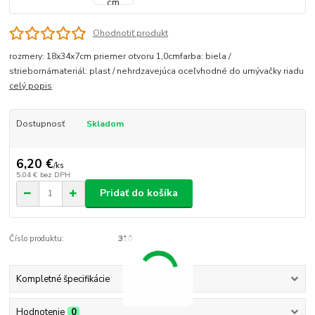
Ohodnotiť produkt
rozmery: 18x34x7cm priemer otvoru 1,0cmfarba: biela /
striebornámateriál: plast / nehrdzavejúca oceľvhodné do umývačky riadu
celý popis
Dostupnosť
Skladom
6,20 €
/
ks
5,04 €
bez DPH
Pridať do košíka
Číslo produktu:
310
Kompletné špecifikácie
Hodnotenie
0