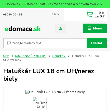
Doprava ZDARMA na 150€. Tešíme sa na Vás aj v novom roku 2026
0
ks
EUR
0908/400 484
za
0 €
Menu
Hľadať
Úvod
KUCHYNSKÉ POTREBY
Haluškáre
Haluškár LUX 18 cm
UH/nerez biely
Haluškár LUX 18 cm UH/nerez
biely