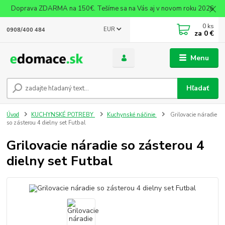
Doprava ZDARMA na 150€. Tešíme sa na Vás aj v novom roku 2026
0
ks
EUR
0908/400 484
za
0 €
Menu
Hľadať
Úvod
KUCHYNSKÉ POTREBY
Kuchynské náčinie
Grilovacie náradie
so zásterou 4 dielny set Futbal
Grilovacie náradie so zásterou 4
dielny set Futbal