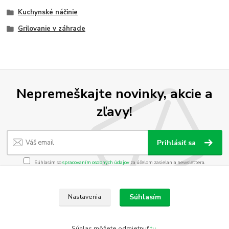
Kuchynské náčinie
Grilovanie v záhrade
Nepremeškajte novinky, akcie a
zľavy!
Prihlásiť sa
Súhlasím so
spracovaním osobných údajov
za účelom zasielania newslettera.
Môžete sa kedykoľvek odhlásiť. Zasielame raz za 14 dní.
Súhlasím
Nastavenia
Vytvorené na
Eshop-rychlo.sk
Súhlas môžete odmietnuť
tu
.