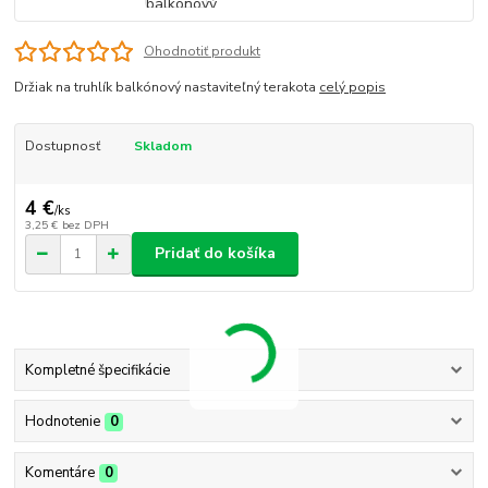
Ohodnotiť produkt
Držiak na truhlík balkónový nastaviteľný terakota
celý popis
Dostupnosť
Skladom
4 €
/
ks
3,25 €
bez DPH
Pridať do košíka
Kompletné špecifikácie
Hodnotenie
0
Komentáre
0