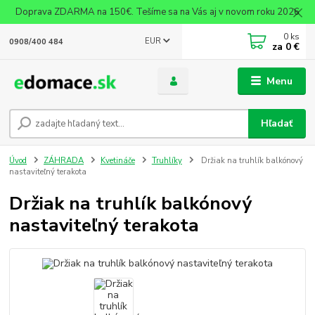
Doprava ZDARMA na 150€. Tešíme sa na Vás aj v novom roku 2026
0
ks
EUR
0908/400 484
za
0 €
Menu
Hľadať
Úvod
ZÁHRADA
Kvetináče
Truhlíky
Držiak na truhlík balkónový
nastaviteľný terakota
Držiak na truhlík balkónový
nastaviteľný terakota