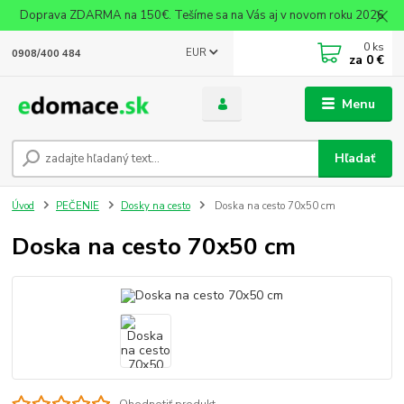
Doprava ZDARMA na 150€. Tešíme sa na Vás aj v novom roku 2026
0
ks
EUR
0908/400 484
za
0 €
Menu
Hľadať
Úvod
PEČENIE
Dosky na cesto
Doska na cesto 70x50 cm
Doska na cesto 70x50 cm