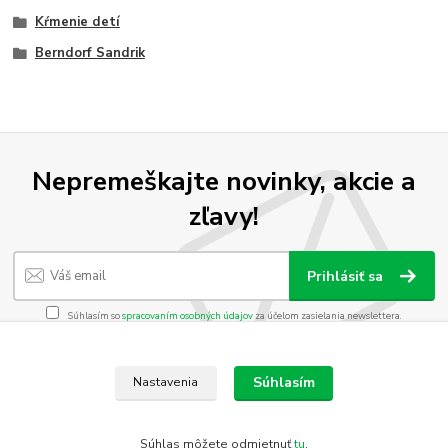
Kŕmenie detí
Berndorf Sandrik
Nepremeškajte novinky, akcie a
zľavy!
Prihlásiť sa
Súhlasím so
spracovaním osobných údajov
za účelom zasielania newslettera.
Môžete sa kedykoľvek odhlásiť. Zasielame raz za 14 dní.
Súhlasím
Nastavenia
Vytvorené na
Eshop-rychlo.sk
Súhlas môžete odmietnuť
tu
.
https://www.heureka.sk/direct/dotaznik/export-review.php?