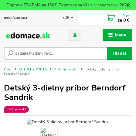
Doprava ZDARMA na 150€. Tešíme sa na Vás aj v novom roku 2026
0
ks
EUR
0908/400 484
za
0 €
Menu
Hľadať
Úvod
POTREBY PRE DETI
Kŕmenie detí
Detský 3-dielny príbor
Berndorf Sandrik
Detský 3-dielny príbor Berndorf
Sandrik
TOP produkt