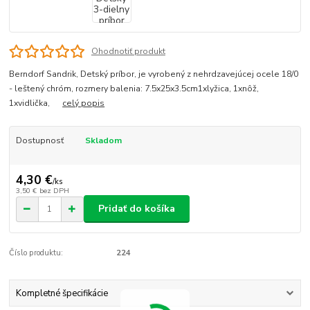
Ohodnotiť produkt
Berndorf Sandrik, Detský príbor, je vyrobený z nehrdzavejúcej ocele 18/0
- leštený chróm, rozmery balenia: 7.5x25x3.5cm1xlyžica, 1xnôž,
1xvidlička,
celý popis
Dostupnosť
Skladom
4,30 €
/
ks
3,50 €
bez DPH
Pridať do košíka
Číslo produktu:
224
Kompletné špecifikácie