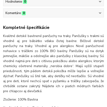
Hodnotenie
0
Komentáre
0
Kompletné špecifikácie
Kvalitné detské bavlnené pančuchy na traky. Pančušky s trakmi sú
vhodné aj pre bábätko vďaka čistej bavlne. Béžové detské
pančuchy na traky. Vhodné aj pre alergikov. Nové pančuchové
nohavice s tráčikmi zo 100% BIO bavlny. Pančušky sú na dotyk
jemnejšie, mäkšie a odolnejšie ako pančušky z klasickej bavlny. Sú
vhodné najmä pre deti s citlivou pokožkou alebo alergikov, ktorým
chemicky ošetrené materiály „nerobia dobre“. Majú vyšší stupeň
priedušnosti, tým pádom detská pokožka môže lepšie a voľnejšie
dýchať. Pančušky sú šité tak, aby detičky nič neotlačilo. Sú vhodné
aj pre deti, ktoré nechcú spať v pyžamku a tráčiky zabezpečia, že
chrbátik ostane zakrytý. Nájdete ich v piatich módnych farbách
pre chlapcov aj dievčatká.
Zloženie: 100% Bavlna