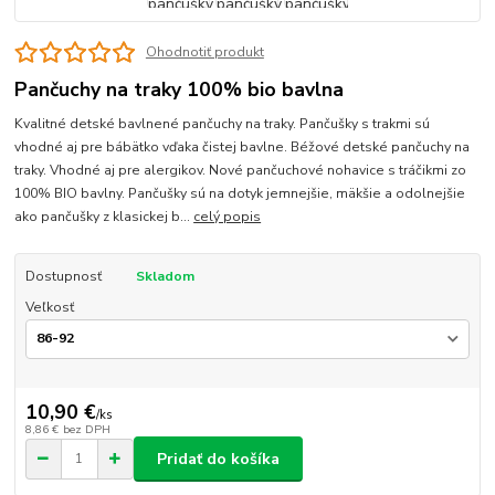
Ohodnotiť produkt
Pančuchy na traky 100% bio bavlna
Kvalitné detské bavlnené pančuchy na traky. Pančušky s trakmi sú
vhodné aj pre bábätko vďaka čistej bavlne. Béžové detské pančuchy na
traky. Vhodné aj pre alergikov. Nové pančuchové nohavice s tráčikmi zo
100% BIO bavlny. Pančušky sú na dotyk jemnejšie, mäkšie a odolnejšie
ako pančušky z klasickej b...
celý popis
Dostupnosť
Skladom
Veľkosť
10,90 €
/
ks
8,86 €
bez DPH
Pridať do košíka