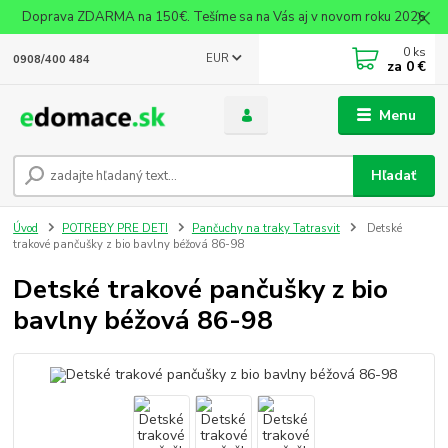
Doprava ZDARMA na 150€. Tešíme sa na Vás aj v novom roku 2026
0
ks
EUR
0908/400 484
za
0 €
Menu
Hľadať
Úvod
POTREBY PRE DETI
Pančuchy na traky Tatrasvit
Detské
trakové pančušky z bio bavlny béžová 86-98
Detské trakové pančušky z bio
bavlny béžová 86-98