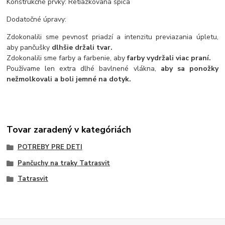
Konštrukčné prvky: Retiazkovaná špica
Dodatočné úpravy:
Zdokonalili sme pevnosť priadzí a intenzitu previazania úpletu,
aby pančušky
dlhšie držali tvar.
Zdokonalili sme farby a farbenie, aby
farby vydržali viac praní.
Používame len extra dlhé bavlnené vlákna,
aby sa ponožky
nežmolkovali a boli jemné na dotyk.
Tovar zaradený v kategóriách
POTREBY PRE DETI
Pančuchy na traky Tatrasvit
Tatrasvit