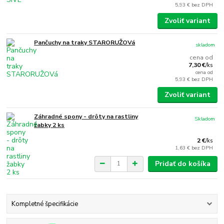
5,93 €
bez DPH
Zvoliť variant
Pančuchy na traky STARORUŽOVá
skladom
cena od
7,30 €
/
ks
cena od
5,93 €
bez DPH
Zvoliť variant
Záhradné spony - drôty na rastliny
Skladom
žabky 2 ks
2 €
/
ks
1,63 €
bez DPH
Pridať do košíka
Kompletné špecifikácie