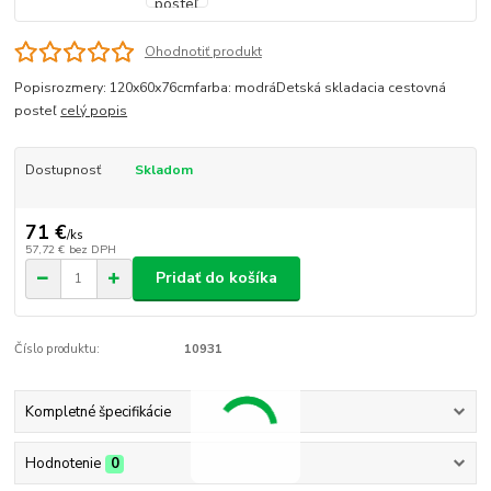
Ohodnotiť produkt
Popisrozmery: 120x60x76cmfarba: modráDetská skladacia cestovná
posteľ
celý popis
Dostupnosť
Skladom
71 €
/
ks
57,72 €
bez DPH
Pridať do košíka
Číslo produktu:
10931
Kompletné špecifikácie
Hodnotenie
0