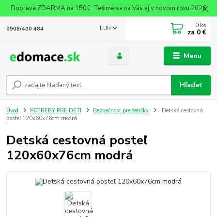
Doprava ZDARMA na 150€. Tešíme sa na Vás aj v novom roku 2026
0
ks
EUR
0908/400 484
za
0 €
Menu
Hľadať
Úvod
POTREBY PRE DETI
Bezpečnosť pre detičky
Detská cestovná
posteľ 120x60x76cm modrá
Detská cestovná posteľ
120x60x76cm modrá