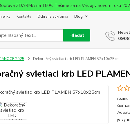
oprava ZDARMA na 150€. Tešíme sa na Vás aj v novom roku 20
mienky
Kontakty
Ochrana súkromia
Blog
Neviet
Hľadať
0908
VIANOCE 2025
Dekoračný svietiaci krb LED PLAMEN 57x10x25cm
račný svietiaci krb LED PLAM
rozmer
čiernam
Adapté
je vyhr