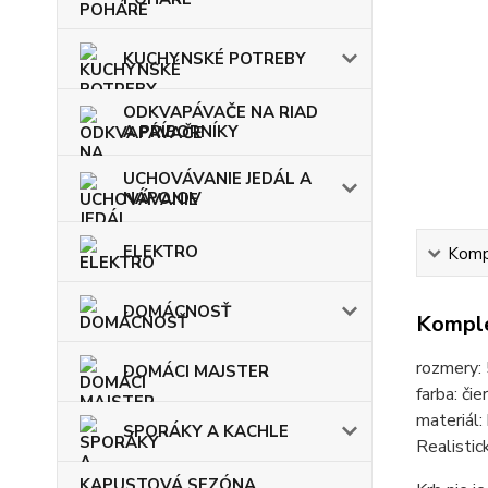
KUCHYNSKÉ POTREBY
ODKVAPÁVAČE NA RIAD
A PRÍBORNÍKY
UCHOVÁVANIE JEDÁL A
NÁPOJOV
ELEKTRO
Kompl
DOMÁCNOSŤ
Komple
rozmery:
DOMÁCI MAJSTER
farba: čie
materiál:
SPORÁKY A KACHLE
Realisti
KAPUSTOVÁ SEZÓNA