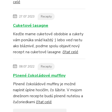
celé
27.07.2023
Recepty
Cuketové lasagne
Keďže mame cuketové obdobie a cukety
vám ponúka snáď každý :) lebo veď rastu
ako bláznivé, poďme spolu objaviť nový
recept na cuketové lasagne.
čítať celé
08.07.2022
Recepty
Plnené čokoládové muffiny
Plnené čokoládové muffiny je možné
naplniť úplne hocičím, čo ľúbite. V mojom
dnešnom recepte budú plnené nutelou a
čučoriedkami
čítať celé