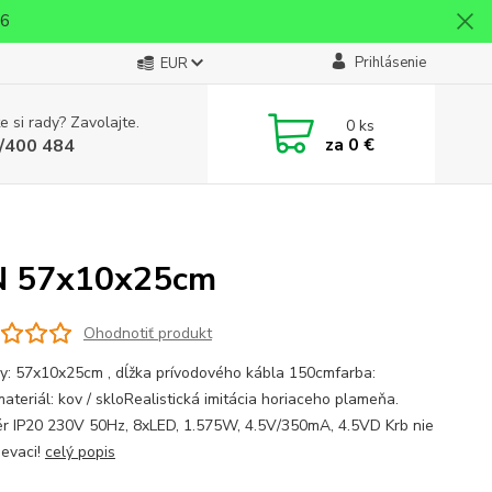
26
Prihlásenie
EUR
e si rady? Zavolajte.
0
ks
za
0 €
/400 484
EN 57x10x25cm
Ohodnotiť produkt
y: 57x10x25cm , dĺžka prívodového kábla 150cmfarba:
ateriál: kov / skloRealistická imitácia horiaceho plameňa.
r IP20 230V 50Hz, 8xLED, 1.575W, 4.5V/350mA, 4.5VD Krb nie
ievaci!
celý popis