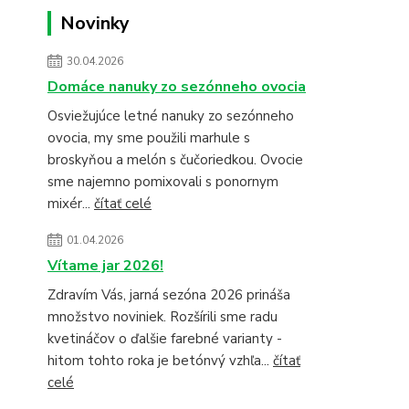
Novinky
30.04.2026
Domáce nanuky zo sezónneho ovocia
Osviežujúce letné nanuky zo sezónneho
ovocia, my sme použili marhule s
broskyňou a melón s čučoriedkou. Ovocie
sme najemno pomixovali s ponornym
mixér...
čítať celé
01.04.2026
Vítame jar 2026!
Zdravím Vás, jarná sezóna 2026 prináša
množstvo noviniek. Rozšírili sme radu
kvetináčov o ďalšie farebné varianty -
hitom tohto roka je betónvý vzhľa...
čítať
celé