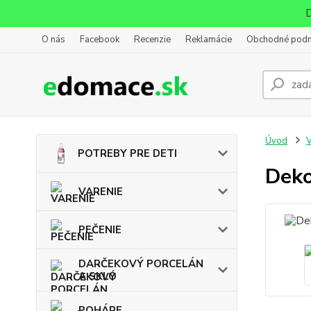
D
O nás
Facebook
Recenzie
Reklamácie
Obchodné pod
Úvod
POTREBY PRE DETI
Deko
VARENIE
PEČENIE
DARČEKOVÝ PORCELÁN
A SKLO
POHÁRE