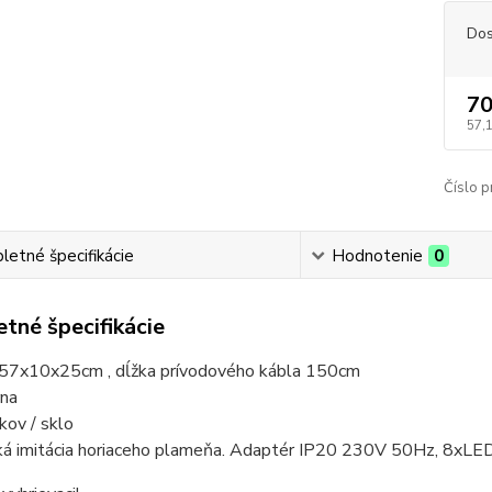
Dos
70
57,
Číslo p
etné špecifikácie
Hodnotenie
0
tné špecifikácie
 57x10x25cm , dĺžka prívodového kábla 150cm
rna
 kov / sklo
cká imitácia horiaceho plameňa. Adaptér IP20 230V 50Hz, 8x