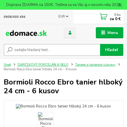
Doprava ZDARMA na 150€. Tešíme sa na Vás aj v novom roku 2026
0
ks
EUR
0908/400 484
za
0 €
Menu
Hľadať
Úvod
DARČEKOVÝ PORCELÁN A SKLO
Taniere a tanierové súpravy
Bormioli Rocco Ebro tanier hlboký 24 cm - 6 kusov
Bormioli Rocco Ebro tanier hlboký
24 cm - 6 kusov