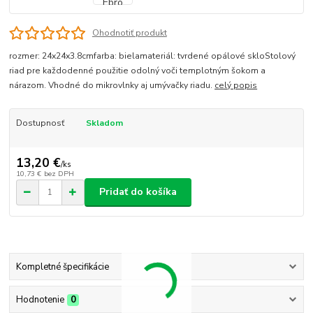
Ohodnotiť produkt
rozmer: 24x24x3.8cmfarba: bielamateriál: tvrdené opálové skloStolový
riad pre každodenné použitie odolný voči templotným šokom a
nárazom. Vhodné do mikrovlnky aj umývačky riadu.
celý popis
Dostupnosť
Skladom
13,20 €
/
ks
10,73 €
bez DPH
Pridať do košíka
Kompletné špecifikácie
Hodnotenie
0