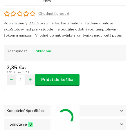
Ohodnotiť produkt
Popisrozmery: 22x15.5x2cmfarba: bielamateriál: tvrdené opálové
skloStolový riad pre každodenné použitie odolný voči templotným
šokom a nárazom. Vhodné do mikrovlnky aj umývačky riadu.
celý popis
Dostupnosť
Skladom
2,35 €
/
ks
1,91 €
bez DPH
Pridať do košíka
Kompletné špecifikácie
Hodnotenie
0