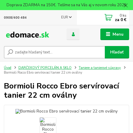
Doprava ZDARMA na 150€. Tešíme sa na Vás aj v novom roku 2026
0
ks
EUR
0908/400 484
za
0 €
Menu
Hľadať
Úvod
DARČEKOVÝ PORCELÁN A SKLO
Taniere a tanierové súpravy
Bormioli Rocco Ebro servírovací tanier 22 cm oválny
Bormioli Rocco Ebro servírovací
tanier 22 cm oválny