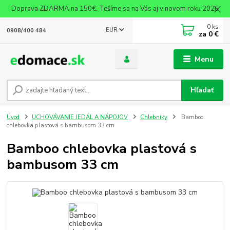
Doprava ZDARMA na 150€. Tešíme sa na Vás aj v novom roku 2026
0
ks
EUR
0908/400 484
za
0 €
Menu
Hľadať
Úvod
UCHOVÁVANIE JEDÁL A NÁPOJOV
Chlebníky
Bamboo
chlebovka plastová s bambusom 33 cm
Bamboo chlebovka plastová s
bambusom 33 cm