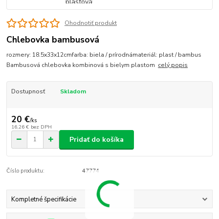
Ohodnotiť produkt
Chlebovka bambusová
rozmery: 18.5x33x12cmfarba: biela / prírodnámateriál: plast / bambus
Bambusová chlebovka kombinová s bielym plastom
celý popis
Dostupnosť
Skladom
20 €
/
ks
16,26 €
bez DPH
Pridať do košíka
Číslo produktu:
47774
Kompletné špecifikácie