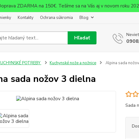
oprava ZDARMA na 150€. Tešíme sa na Vás aj v novom roku 20
mienky
Kontakty
Ochrana súkromia
Blog
Neviet
Hľadať
0908
KUCHYNSKÉ POTREBY
Kuchynské nože a nožnice
Alpina sada nožov
na sada nožov 3 dielna
Sada n
Dos