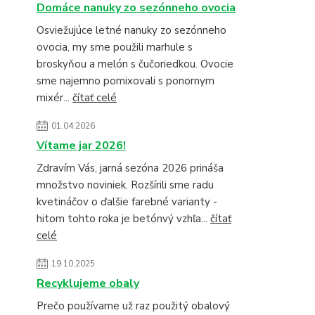
Domáce nanuky zo sezónneho ovocia
Osviežujúce letné nanuky zo sezónneho
ovocia, my sme použili marhule s
broskyňou a melón s čučoriedkou. Ovocie
sme najemno pomixovali s ponornym
mixér...
čítať celé
01.04.2026
Vítame jar 2026!
Zdravím Vás, jarná sezóna 2026 prináša
množstvo noviniek. Rozšírili sme radu
kvetináčov o ďalšie farebné varianty -
hitom tohto roka je betónvý vzhľa...
čítať
celé
19.10.2025
Recyklujeme obaly
Prečo používame už raz použitý obalový