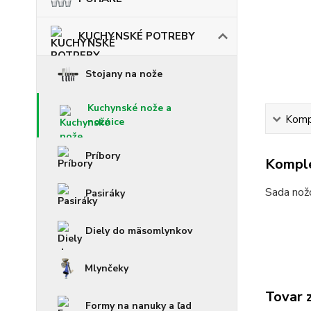
KUCHYNSKÉ POTREBY
Stojany na nože
Kuchynské nože a
Kompl
nožnice
Príbory
Komple
Sada nož
Pasiráky
Diely do mäsomlynkov
Mlynčeky
Tovar 
Formy na nanuky a ľad