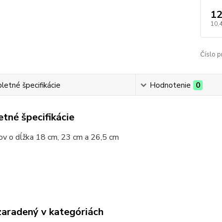
12
10,
Číslo p
etné špecifikácie
Hodnotenie
0
tné špecifikácie
ov o dĺžka 18 cm, 23 cm a 26,5 cm
zaradený v kategóriách