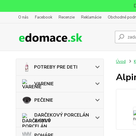
D
O nás
Facebook
Recenzie
Reklamácie
Obchodné pod
Úvod
POTREBY PRE DETI
Alpi
VARENIE
PEČENIE
DARČEKOVÝ PORCELÁN
A SKLO
POHÁRE