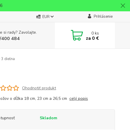
26
Prihlásenie
EUR
e si rady? Zavolajte.
0
ks
za
0 €
/400 484
 3 dielna
Ohodnotiť produkt
ožov o dĺžka 18 cm, 23 cm a 26,5 cm
celý popis
tupnosť
Skladom