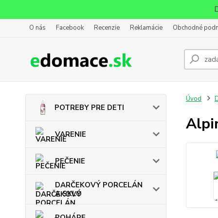
D
O nás
Facebook
Recenzie
Reklamácie
Obchodné pod
Úvod
POTREBY PRE DETI
Alpi
VARENIE
PEČENIE
DARČEKOVÝ PORCELÁN
A SKLO
POHÁRE