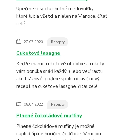
Upečme si spolu chutné medovníčky,
ktoré ľúbia všetci a nielen na Vianoce.
čítať
celé
27.07.2023
Recepty
Cuketové lasagne
Keďže mame cuketové obdobie a cukety
vám ponúka snáď každý :) lebo veď rastu
ako bláznivé, poďme spolu objaviť nový
recept na cuketové lasagne.
čítať celé
08.07.2022
Recepty
Plnené čokoládové muffiny
Plnené čokoládové muffiny je možné
naplniť úplne hocičím, čo ľúbite. V mojom