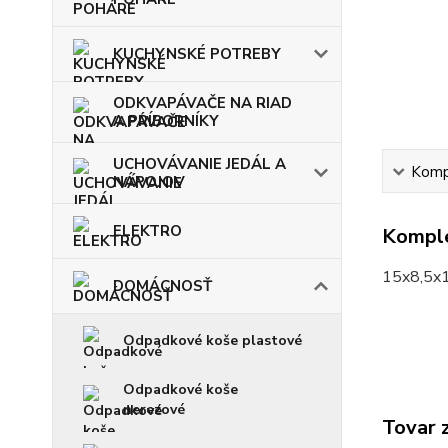
KUCHYNSKÉ POTREBY
ODKVAPÁVAČE NA RIAD
A PRÍBORNÍKY
UCHOVÁVANIE JEDÁL A
Kompl
NÁPOJOV
ELEKTRO
Komple
15x8,5x
DOMÁCNOSŤ
Odpadkové koše plastové
Odpadkové koše
nerezové
Tovar 