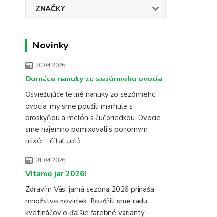
ZNAČKY
Novinky
30.04.2026
Domáce nanuky zo sezónneho ovocia
Osviežujúce letné nanuky zo sezónneho
ovocia, my sme použili marhule s
broskyňou a melón s čučoriedkou. Ovocie
sme najemno pomixovali s ponornym
mixér...
čítať celé
01.04.2026
Vítame jar 2026!
Zdravím Vás, jarná sezóna 2026 prináša
množstvo noviniek. Rozšírili sme radu
kvetináčov o ďalšie farebné varianty -