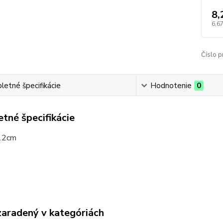
8,
6,67
Číslo p
etné špecifikácie
Hodnotenie
0
tné špecifikácie
12cm
zaradený v kategóriách