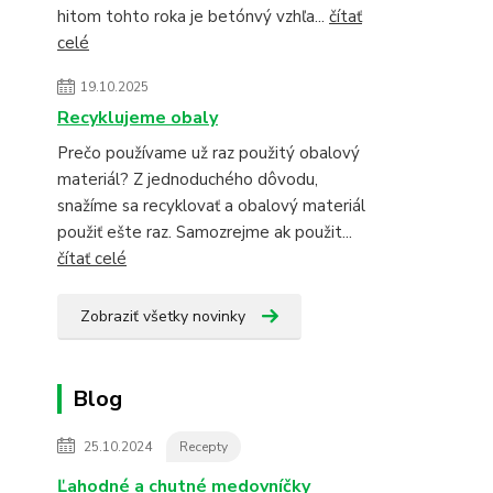
hitom tohto roka je betónvý vzhľa...
čítať
celé
19.10.2025
Recyklujeme obaly
Prečo používame už raz použitý obalový
materiál? Z jednoduchého dôvodu,
snažíme sa recyklovať a obalový materiál
použiť ešte raz. Samozrejme ak použit...
čítať celé
Zobraziť všetky novinky
Blog
25.10.2024
Recepty
Ľahodné a chutné medovníčky