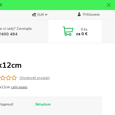
26
Prihlásenie
EUR
e si rady? Zavolajte.
0
ks
za
0 €
/400 484
5x12cm
Ohodnotiť produkt
5x12cm
celý popis
tupnosť
Skladom