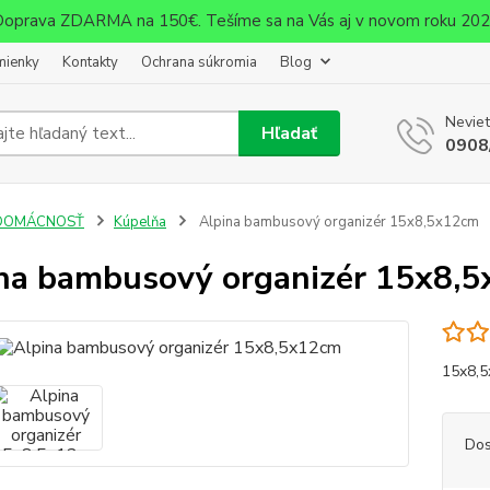
oprava ZDARMA na 150€. Tešíme sa na Vás aj v novom roku 20
mienky
Kontakty
Ochrana súkromia
Blog
Neviet
Hľadať
0908
DOMÁCNOSŤ
Kúpelňa
Alpina bambusový organizér 15x8,5x12cm
na bambusový organizér 15x8,
15x8,
Dos