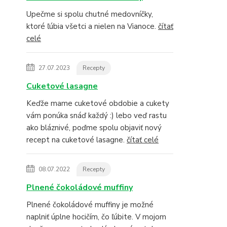
Upečme si spolu chutné medovníčky,
ktoré ľúbia všetci a nielen na Vianoce.
čítať
celé
27.07.2023
Recepty
Cuketové lasagne
Keďže mame cuketové obdobie a cukety
vám ponúka snáď každý :) lebo veď rastu
ako bláznivé, poďme spolu objaviť nový
recept na cuketové lasagne.
čítať celé
08.07.2022
Recepty
Plnené čokoládové muffiny
Plnené čokoládové muffiny je možné
naplniť úplne hocičím, čo ľúbite. V mojom