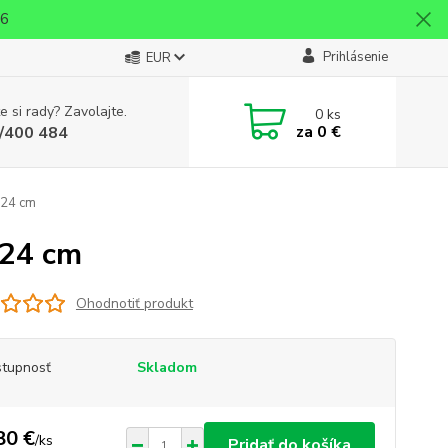
26
Prihlásenie
EUR
e si rady? Zavolajte.
0
ks
za
0 €
/400 484
 24 cm
 24 cm
Ohodnotiť produkt
tupnosť
Skladom
80 €
/
ks
Pridať do košíka