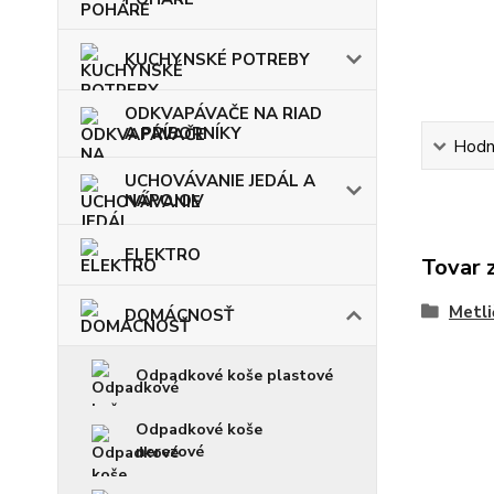
KUCHYNSKÉ POTREBY
ODKVAPÁVAČE NA RIAD
A PRÍBORNÍKY
Hodn
UCHOVÁVANIE JEDÁL A
NÁPOJOV
ELEKTRO
Tovar 
Metli
DOMÁCNOSŤ
Odpadkové koše plastové
Odpadkové koše
nerezové