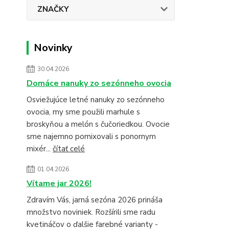
ZNAČKY
Novinky
30.04.2026
Domáce nanuky zo sezónneho ovocia
Osviežujúce letné nanuky zo sezónneho
ovocia, my sme použili marhule s
broskyňou a melón s čučoriedkou. Ovocie
sme najemno pomixovali s ponornym
mixér...
čítať celé
01.04.2026
Vítame jar 2026!
Zdravím Vás, jarná sezóna 2026 prináša
množstvo noviniek. Rozšírili sme radu
kvetináčov o ďalšie farebné varianty -