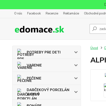
D
O nás
Facebook
Recenzie
Reklamácie
Obchodné pod
Úvod
POTREBY PRE DETI
ALPI
VARENIE
PEČENIE
DARČEKOVÝ PORCELÁN
A SKLO
POHÁRE