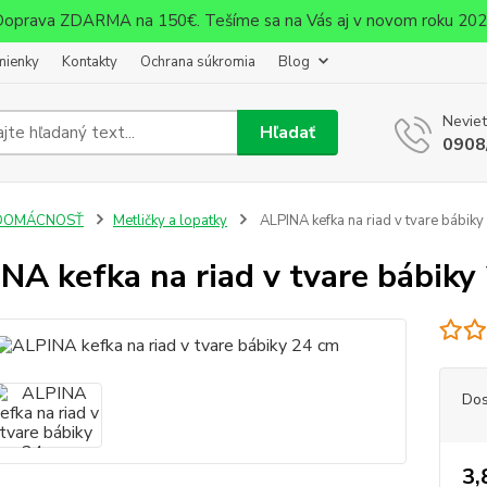
oprava ZDARMA na 150€. Tešíme sa na Vás aj v novom roku 20
mienky
Kontakty
Ochrana súkromia
Blog
Neviet
Hľadať
0908
DOMÁCNOSŤ
Metličky a lopatky
ALPINA kefka na riad v tvare bábiky
NA kefka na riad v tvare bábiky
Dos
3,