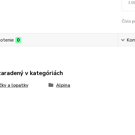
3,09
Číslo p
otenie
0
Kom
zaradený v kategóriách
čky a lopatky
Alpina