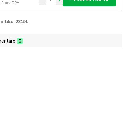
 €
bez DPH
roduktu:
28191
entáre
0