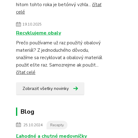
hitom tohto roka je betónvý vzhľa...
čítať
celé
19.10.2025
Recyklujeme obaly
Prečo používame už raz použitý obalový
materiál? Z jednoduchého dôvodu,
snažíme sa recyklovať a obalový materiál
použiť ešte raz. Samozrejme ak použit...
čítať celé
Zobraziť všetky novinky
Blog
25.10.2024
Recepty
Ľahodné a chutné medovníčky